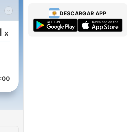
DESCARGAR APP
1
x
:00