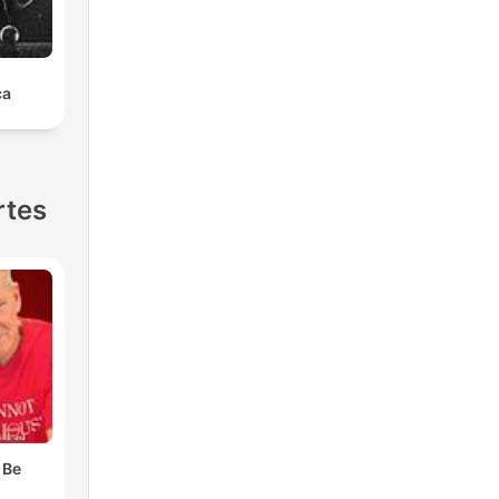
ca
rtes
 Be