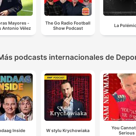
bras Mayores -
The Go Radio Football
La Polémi
s Antonio Vélez
Show Podcast
Más podcasts internacionales de Depo
You Cannot
ndaag Inside
W stylu Krychowiaka
Serious