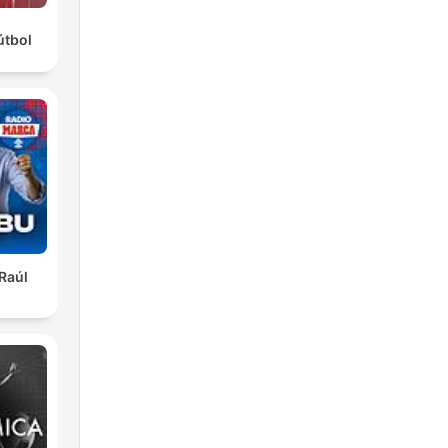
útbol
 Raúl