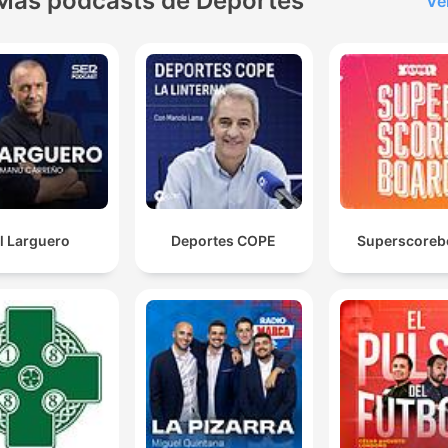
Más podcasts de Deportes
Ve
l Larguero
Deportes COPE
Superscoreb