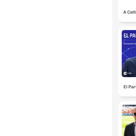
A Celt
El Pa