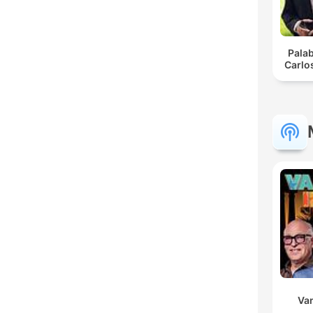
Pala
Carlo
Va