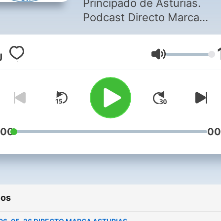
Principado de Asturias.
Podcast Directo Marca
Asturias, Intermedio y
Marcador.
Volumen
:00
00
ios