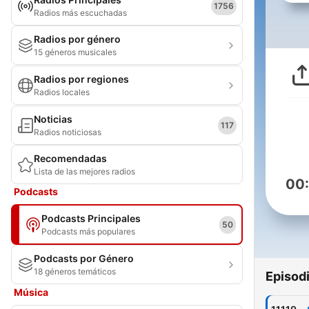
1756
Radios más escuchadas
Radios por género
15 géneros musicales
Radios por regiones
Radios locales
Noticias
117
Radios noticiosas
Recomendadas
Lista de las mejores radios
00
Podcasts
Podcasts Principales
50
Podcasts más populares
Podcasts por Género
18 géneros temáticos
Episod
Música