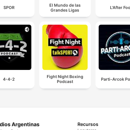
El Mundo de las
SPOR
L'After Fo
Grandes Ligas
Fight Night Boxing
4-4-2
Parti-Arcok P
Podcast
dios Argentinas
Recursos