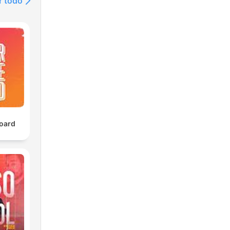
r todo
oard