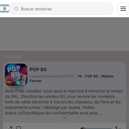
Podcasts
POP 80
Claude-Emmanuel MARTIN
|
16 - POP 80 - Mylène
Farmer
Avec Fred, installez-vous dans la machine à remonter le temps
de DKL. Direction les années 80, pour revivre les moments
forts de cette décennie à travers les chansons, les films et les
événements phare ! Hébergé par Ausha. Visitez
ausha.co/fr/politique-de-confidentialite pour plus
d'informations.
1