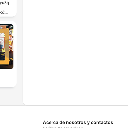
γγελή
κά
ργα
Acerca de nosotros y contactos