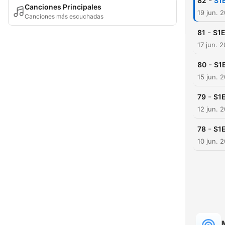
-
82
S1
Canciones Principales
19 jun. 
Canciones más escuchadas
-
81
S1E
17 jun. 
-
80
S1
15 jun. 
-
79
S1E
12 jun. 
-
78
S1E
10 jun. 