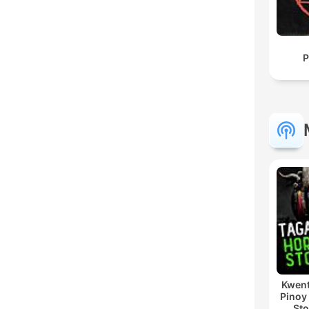
P
Kwent
Pinoy
Sto