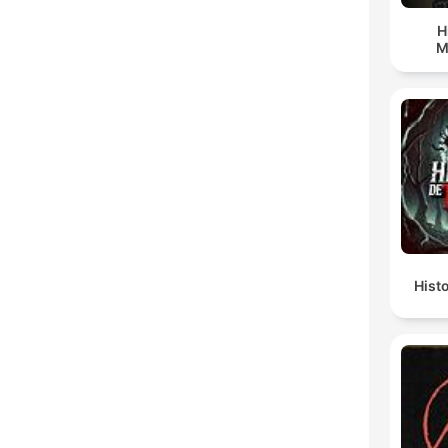
H
M
Hist