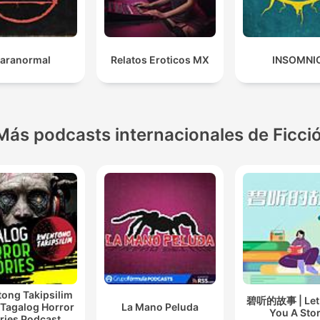
aranormal
Relatos Eroticos MX
INSOMNI
Más podcasts internacionales de Ficci
ong Takipsilim
碧听的故事 | Let B
 Tagalog Horror
La Mano Peluda
You A Sto
ries Podcast