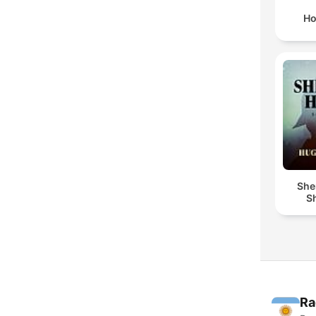
Ho
She
Sh
Ra