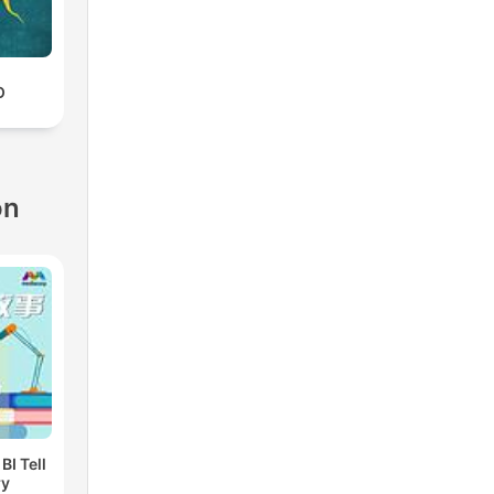
O
ón
I Tell
ry