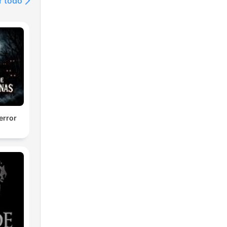
r todo
error