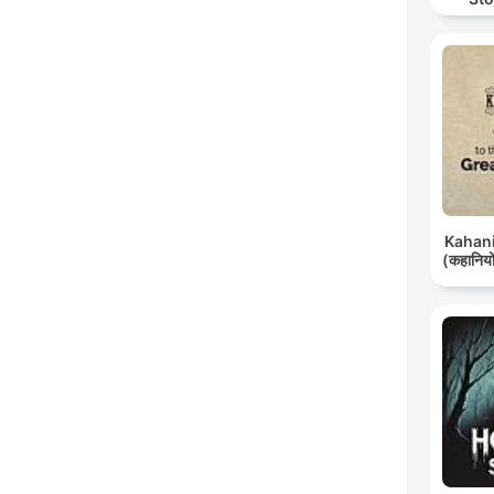
Kahani 
(कहानियों