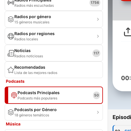
1756
Radios más escuchadas
Radios por género
15 géneros musicales
Radios por regiones
Radios locales
Noticias
117
Radios noticiosas
Recomendadas
Lista de las mejores radios
00
Podcasts
Podcasts Principales
50
Podcasts más populares
Podcasts por Género
18 géneros temáticos
Episod
Música