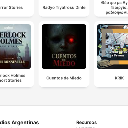
Θέατρο με Α
rror Stories
Radyo Tiyatrosu Dinle
Γεωργία,
ραδιοφωνι
θεατρικά έ
rlock Holmes
Cuentos de Miedo
KRIK
ort Stories
dios Argentinas
Recursos