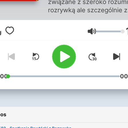
związane z szeroko rozum
rozrywką ale szczególnie z
radiowymi magazynami
satyrycznymi jak: ITR, Zgry
Volumen
Parafonia, Tylko dla orłów,
Studio 202, Katedra
Mniemanologii Stosowanej
Serwus jestem nerwus czy
kultowe 60-minut na godzi
:00
00
ios