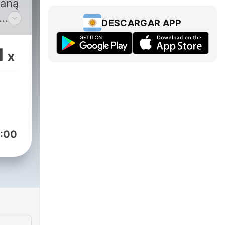
ianą
DESCARGAR APP
z,
1
x
,
nę.
:00