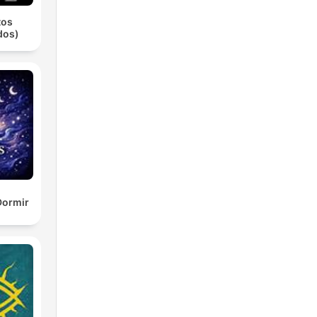
tos
dos)
Dormir