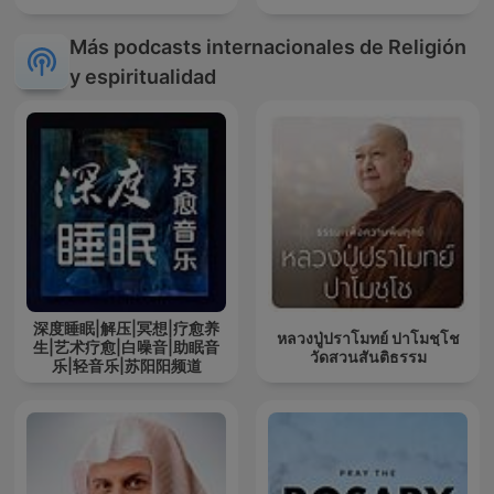
Más podcasts internacionales de Religión
y espiritualidad
深度睡眠|解压|冥想|疗愈养
หลวงปู่ปราโมทย์ ปาโมชฺโช
生|艺术疗愈|白噪音|助眠音
วัดสวนสันติธรรม
乐|轻音乐|苏阳阳频道