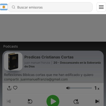
Podcasts
Predicas Cristianas Cortas
juan manuel franzia
|
20 - Descansando en la Soberanía
de Dios
Reflexiones Bíblicas cortas que me han edificado y quiero
compartir. juanmanuelfranzia@gmail.com
1
x
Volumen