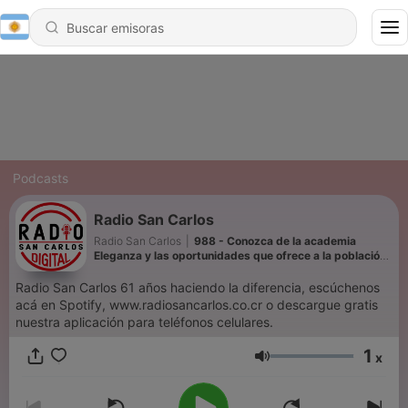
Podcasts
Radio San Carlos
Radio San Carlos
|
988 - Conozca de la academia
Eleganza y las oportunidades que ofrece a la población
para aprender y poder emprender.
Radio San Carlos 61 años haciendo la diferencia, escúchenos
acá en Spotify, www.radiosancarlos.co.cr o descargue gratis
nuestra aplicación para teléfonos celulares.
1
x
Volumen