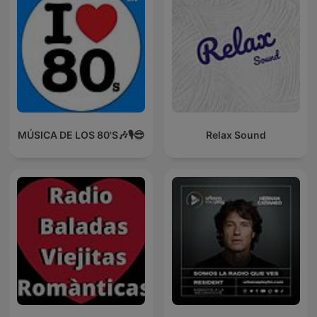
MÚSICA DE LOS 80'S🎶🎙️😎
Relax Sound