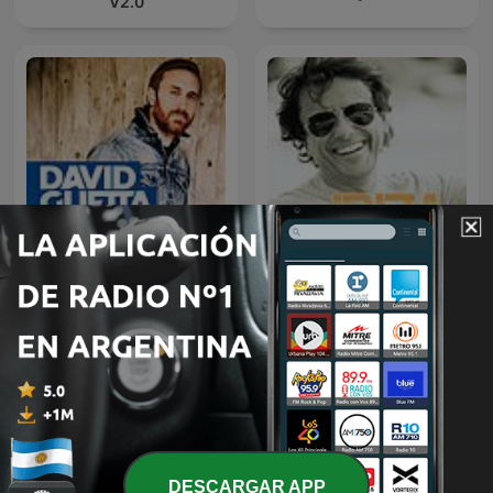
V2.0
Ibiza Sensations by Luis
David Guetta
del Villar
DESCARGAR APP