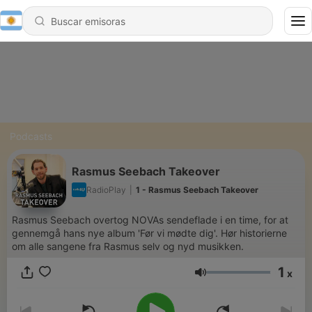
Podcasts
Rasmus Seebach Takeover
RadioPlay
|
1 - Rasmus Seebach Takeover
Rasmus Seebach overtog NOVAs sendeflade i en time, for at
gennemgå hans nye album 'Før vi mødte dig'. Hør historierne
om alle sangene fra Rasmus selv og nyd musikken.
1
x
Volumen