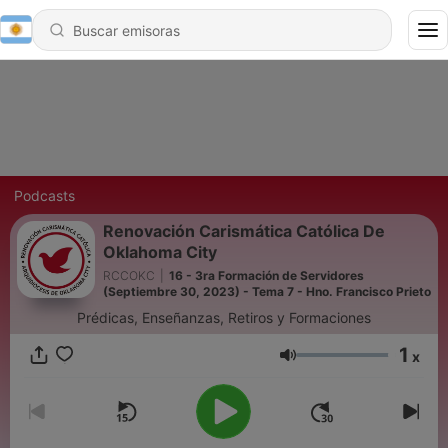
Podcasts
Renovación Carismática Católica De
Oklahoma City
RCCOKC
|
16 - 3ra Formación de Servidores
(Septiembre 30, 2023) - Tema 7 - Hno. Francisco Prieto
Prédicas, Enseñanzas, Retiros y Formaciones
1
x
Volumen