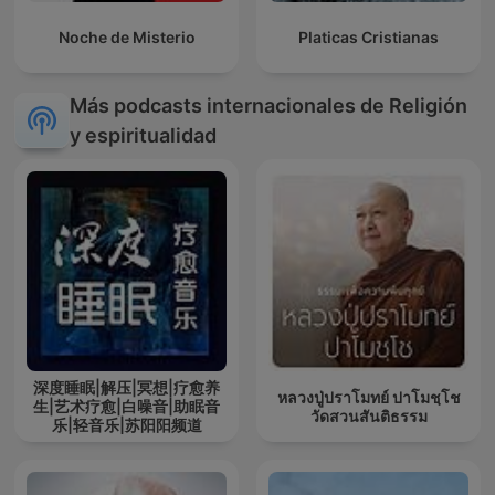
Noche de Misterio
Platicas Cristianas
Más podcasts internacionales de Religión
y espiritualidad
深度睡眠|解压|冥想|疗愈养
หลวงปู่ปราโมทย์ ปาโมชฺโช
生|艺术疗愈|白噪音|助眠音
วัดสวนสันติธรรม
乐|轻音乐|苏阳阳频道