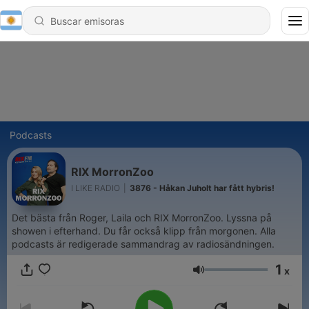
Podcasts
RIX MorronZoo
I LIKE RADIO
|
3876 - Håkan Juholt har fått hybris!
Det bästa från Roger, Laila och RIX MorronZoo. Lyssna på
showen i efterhand. Du får också klipp från morgonen. Alla
podcasts är redigerade sammandrag av radiosändningen.
1
x
Volumen