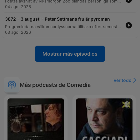
I detta avsnitt av Riksmorgon Zoo blandas personliga sommaranekdoter med allt från vardagskaos och bostadsrättskonflikter till diskussioner om åldersskillnader i relationer. Programledarna delar med sig av sina bästa (och sämsta) minnen från sommaren, inklusive Lailas renoveringsmisslyckanden och traumatiska upplevelser med utedass. Programmet innehåller även spännande tävlingar som Ordjakten och Sverige mot morgonso, samt diskussioner kring aktuella nyheter, dokumentärtips och lyssnarfrågor i Familjerådet.
04 ago. 2026
-
3872
3 augusti - Peter Settmans fru är pyroman
Programledarna välkomnar lyssnarna tillbaka efter semestern till Morgonsso-podden. Avsnittet bjuder på allt från rykten om Dua Lipas besök på Södermalm och personliga sommarminnen, till praktiska tips för vattenskadade mobiler och diskussioner kring aktuella nyhetsrubriker. I studion återvänder även Peter Zettman och den nya kollegan Erik Myrlund. Programmet innehåller tävlingsmoment som Instagram-gissning och en lek mellan Sverige och morgonså, samt avrundas med humoristiska lokala nyheter.
03 ago. 2026
Mostrar más episodios
Ver todo
Más podcasts de Comedia