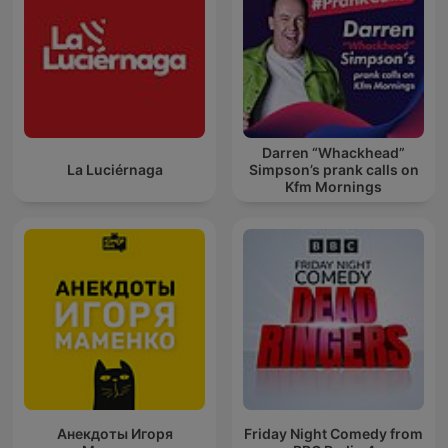
Darren “Whackhead”
La Luciérnaga
Simpson’s prank calls on
Kfm Mornings
Анекдоты Игоря
Friday Night Comedy from