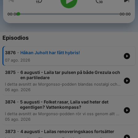
00:00
00:00
Episodios
-
3876
Håkan Juholt har fått hybris!
07 ago. 2026
-
3875
6 augusti - Laila tar pulsen på både Grezula och
en partiledare
I detta avsnitt av Morgonsso-podden blandas nostalgi och nyheter med personliga reflektioner. Programledarna diskuterar allt från kräftskivans framtid och kändisars närvaro i Stockholm till vardagliga utmaningar som frisörångest och misslyckad fönsterputsning. Samtalet rör sig vidare genom ämnen som sociala mediers hårda ton mot politiker, en intervju med artisten Gresola, samt en bilfärd med Miljöpartiets Daniel Heldén. Avsnittet avslutas med lyssnarinslag i Familjerådet om relationer mellan föräldrar och barn samt en spännande tävling.
06 ago. 2026
-
3874
5 augusti - Folket rasar, Laila vad heter det
egentligen? Vattenkompass?
I detta avsnitt av Morgonso-podden rör vi oss genom allt från festivalnyheter och populärkultur till personliga reflektioner. Vi diskuterar kommande evenemang som Riks-FM-festivalen, pratar om tv-serien Ted Lasso och minns den nyligen bortgångna Linda Hammar. Programledarna delar även med sig av vardagliga funderingar kring allt från tandhygienistbesök och brittiska kexvanor till nya boendetrender för äldre. Vi avslutar med interaktiva tävlingar, ordjakter och lyssnarinslag om drömmar om framtiden.
05 ago. 2026
-
3873
4 augusti - Lailas renoveringskaos fortsätter