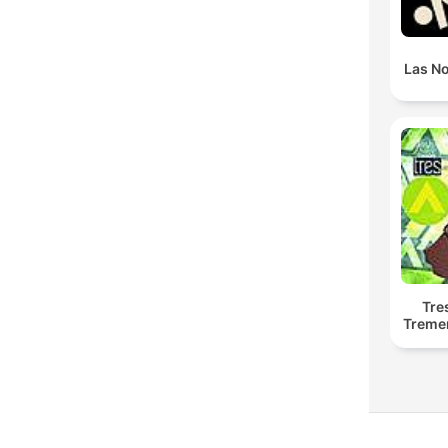
Las N
Tre
Treme