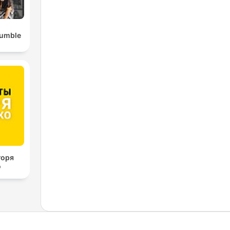
Rumble
горя
о