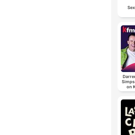
Sex
Darre
Simpso
on 