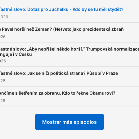
ťastné slovo: Dotaz pro Juchelku - Kdo by se tu měl stydět?
2026
e Pavel horší než Zeman? (Ne)veto jako prezidentská zbraň
026
ťastné slovo: „Aby nepřišel někdo horší.“ Trumpovská normalizac
nguje i v Česku
2026
ťastné slovo: Jak se ničí politická strana? Působí v Praze
026
ončíme s šetřením za obranu. Kdo to řekne Okamurovi?
026
Mostrar más episodios