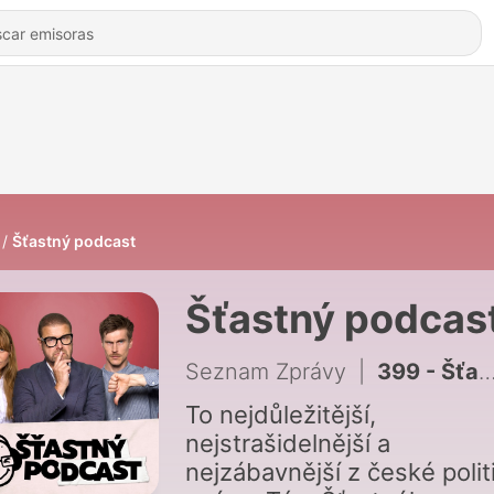
Šťastný podcast
Šťastný podcas
Seznam Zprávy
|
399 - Šťastné slovo: Dotaz pro Juchelku - Kdo by se tu měl stydět?
To nejdůležitější,
nejstrašidelnější a
nejzábavnější z české polit