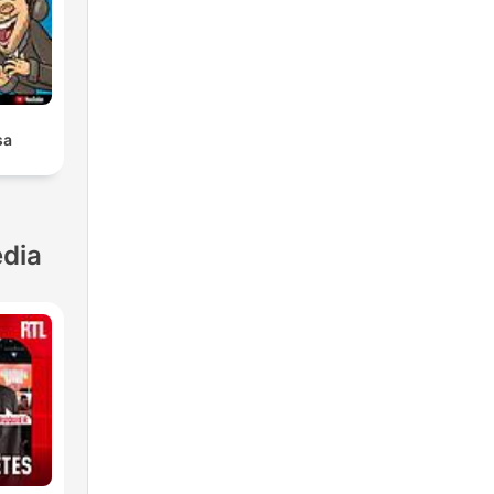
sa
dia