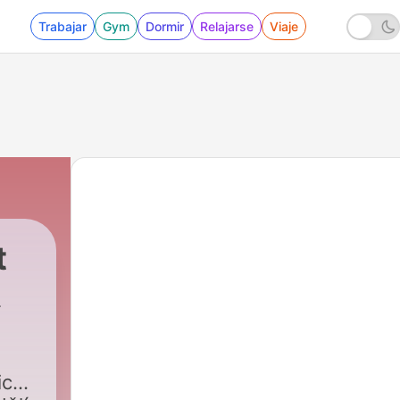
Trabajar
Gym
Dormir
Relajarse
Viaje
t
ické