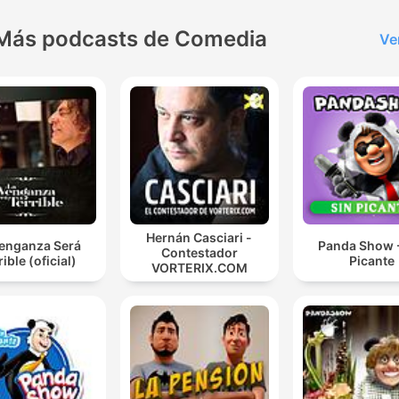
Más podcasts de Comedia
Ve
Hernán Casciari -
Venganza Será
Panda Show -
Contestador
rible (oficial)
Picante
VORTERIX.COM