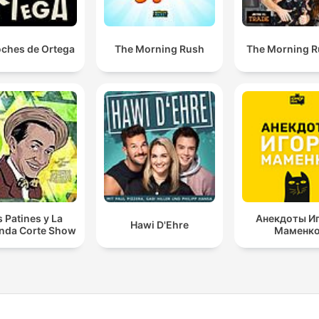
oches de Ortega
The Morning Rush
The Morning 
s Patines y La
Анекдоты И
Hawi D'Ehre
nda Corte Show
Маменк