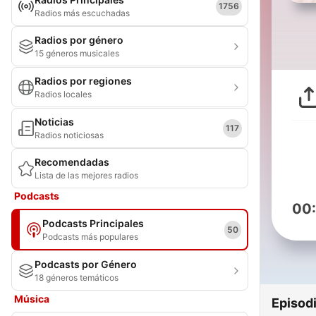
1756
Radios más escuchadas
Radios por género
15 géneros musicales
Radios por regiones
Radios locales
Noticias
117
Radios noticiosas
Recomendadas
Lista de las mejores radios
Podcasts
00
Podcasts Principales
50
Podcasts más populares
Podcasts por Género
18 géneros temáticos
Música
Episod