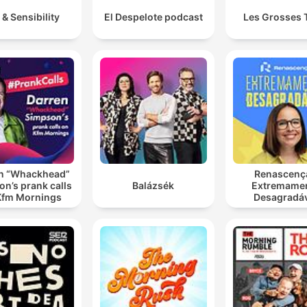
 & Sensibility
El Despelote podcast
Les Grosses 
n “Whackhead”
Renascenç
n’s prank calls
Balázsék
Extremame
Kfm Mornings
Desagradá