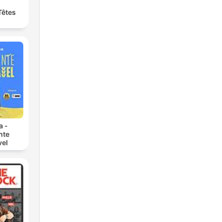
Têtes
a -
nte
vel