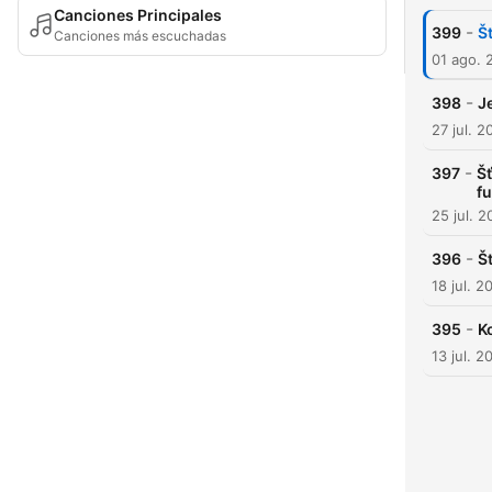
Canciones Principales
-
399
Š
Canciones más escuchadas
01 ago. 
-
398
J
27 jul. 2
-
397
Š
fu
25 jul. 
-
396
Š
18 jul. 2
-
395
K
13 jul. 2