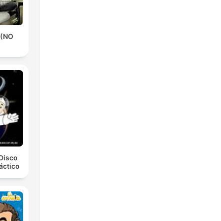
 (NO
Disco
áctico