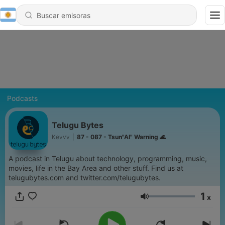
Podcasts
Telugu Bytes
Kevvv
|
87 - 087 - Tsun"AI" Warning 🌊
A podcast in Telugu about technology, programming, music,
movies, life in the Bay Area and other stuff. Find us at
telugubytes.com and twitter.com/telugubytes.
1
x
Volumen