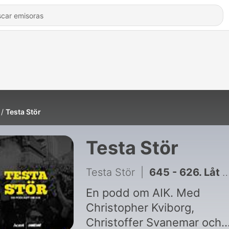
Testa Stör
Testa Stör
Testa Stör
|
645 - 626. Låt det plinga
En podd om AIK. Med
Christopher Kviborg,
Christoffer Svanemar och