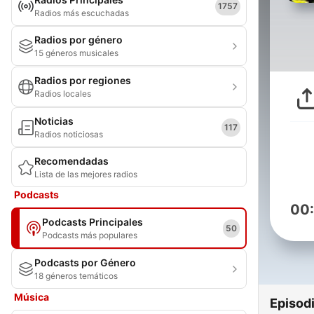
1757
Radios más escuchadas
Radios por género
15 géneros musicales
Radios por regiones
Radios locales
Noticias
117
Radios noticiosas
Recomendadas
Lista de las mejores radios
Podcasts
00
Podcasts Principales
50
Podcasts más populares
Podcasts por Género
18 géneros temáticos
Música
Episod