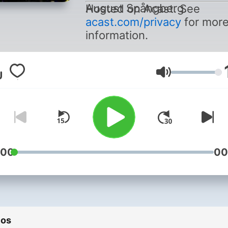
August Spångberg.
Hosted on Acast. See
acast.com/privacy
for mor
information.
Volumen
:00
00
ios