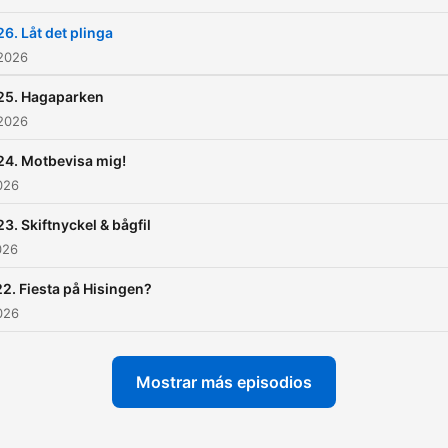
26. Låt det plinga
 2026
25. Hagaparken
 2026
24. Motbevisa mig!
2026
23. Skiftnyckel & bågfil
026
2. Fiesta på Hisingen?
2026
Mostrar más episodios