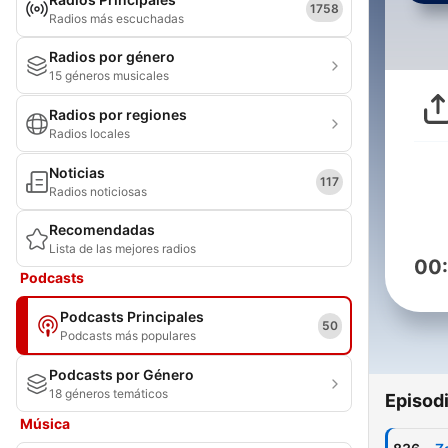
1758
Radios más escuchadas
Radios por género
15 géneros musicales
Radios por regiones
Radios locales
Noticias
117
Radios noticiosas
Recomendadas
Lista de las mejores radios
00
Podcasts
Podcasts Principales
50
Podcasts más populares
Podcasts por Género
18 géneros temáticos
Episod
Música