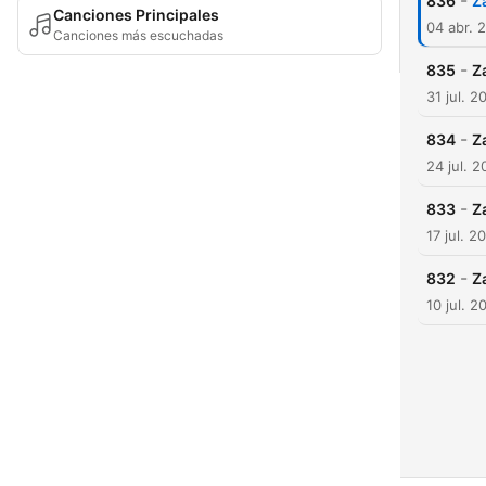
-
836
Z
Canciones Principales
04 abr. 
Canciones más escuchadas
-
835
Z
31 jul. 2
-
834
Z
24 jul. 
-
833
Z
17 jul. 2
-
832
Z
10 jul. 2