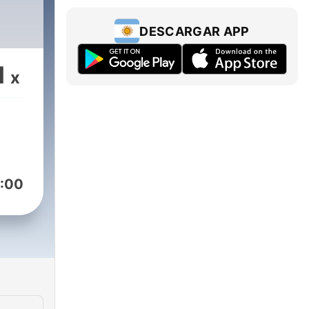
DESCARGAR APP
1
x
:00