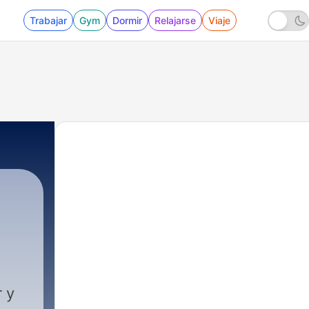
Trabajar
Gym
Dormir
Relajarse
Viaje
 y