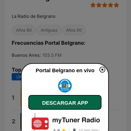
La Radio de Belgrano
Años 80
Antiguas
Años 90
Frecuencias Portal Belgrano:
Buenos Aires:
103.5 FM
Top Canciones
Portal Belgrano en vivo
Últimos 7 días
Últimos 30 días
Prince (Online-Audio-
1
Converter.Com)
DESCARGAR APP
Micky
Libertango (Remix)
2
Ástor Piazzolla