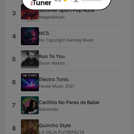
Summer Sport Pop Rock
3
MagpieMusic
NCS
4
No Copyright Gaming Music
Run To You
5
Bryan Adams
Electro Tonic
6
House Music 2021
Cariñito No Pares de Bailar
7
Sebastián
Quincho Style
8
LA VIEJA PUTREFACTA