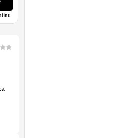
tina
os.