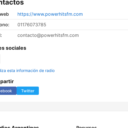
ntactos
 web
https://www.powerhitsfm.com
fono:
01176073785
:
contacto@powerhitsfm.com
s sociales
liza esta información de radio
artir
cebook
Twitter
dios Argentinas
Recursos