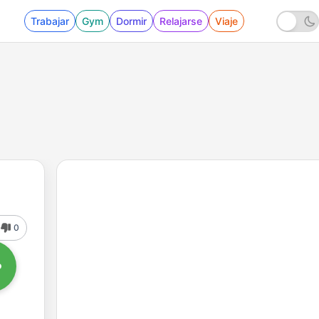
Trabajar
Gym
Dormir
Relajarse
Viaje
0