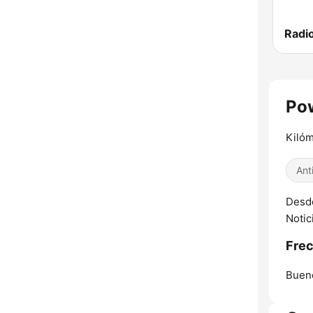
Radi
Pow
Kilóm
Ant
Desde
Notic
Frec
Bueno