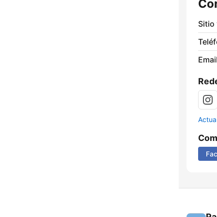
Co
Sitio
Telé
Email
Rede
Actua
Comp
Fa
Ra