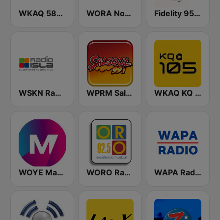
WKAQ 580 AM
WORA Noti Uno 630 AM
Fidelity 95.7 FM
WSKN Radio Isla 1320 AM
WPRM Salsoul 99.1 FM
WKAQ KQ 105
WOYE Magic 97.3 FM
WORO Radio Oro 92.5 FM
WAPA Radio