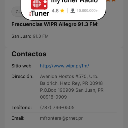
Clásica
Frecuencias WIPR Allegro 91.3 FM:
San Juan:
91.3 FM
Contactos
Sitio web
http://www.wipr.pr/fm/
Dirección:
Avenida Hostos #570, Urb.
Baldrich, Hato Rey, PR 00918
P.O.Box 190909 San Juan, PR
00918-0909
Teléfono:
(787) 766-0505
Email:
mfrontera@prnet.pr