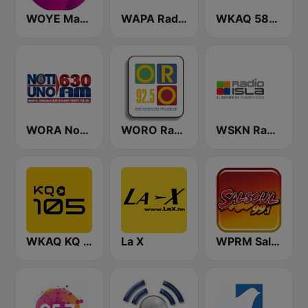
WOYE Magic 97.3 FM
WAPA Radio
WKAQ 580 AM
WORA Noti Uno 630 AM
WORO Radio Oro 92.5 FM
WSKN Radio Isla 1320 AM
WKAQ KQ 105
La X
WPRM Salsoul 99.1 FM