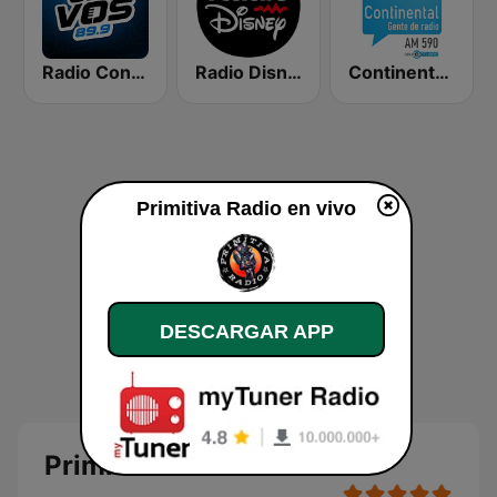
Radio Con Vos 89.9
Radio Disney Latinoamérica
Continental 590 AM
Primitiva Radio en vivo
DESCARGAR APP
Primitiva Radio en vivo