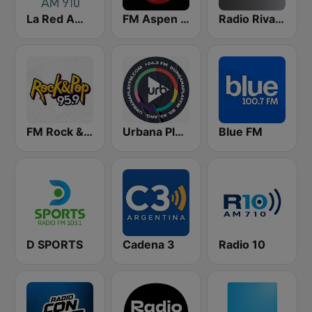
La Red AM 910
FM Aspen 102.3
Radio Rivadavia 630 AM
FM Rock & Pop
Urbana Play 104.3 FM
Blue FM
D SPORTS
Cadena 3
Radio 10