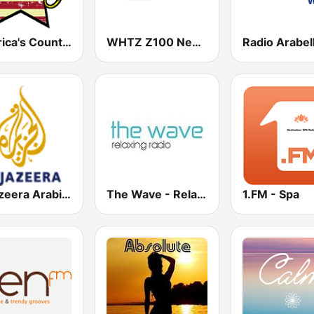
America's Country
WHTZ Z100 New York
Radio Arabel
Al Jazeera Arabic (قناة الجزيرة)
The Wave - Relaxing radio
1.FM - Spa