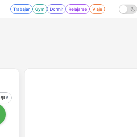
Trabajar
Gym
Dormir
Relajarse
Viaje
5