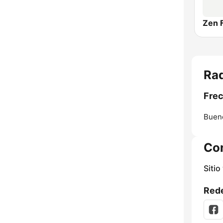
Zen 
Rad
Frec
Bueno
Co
Sitio
Rede