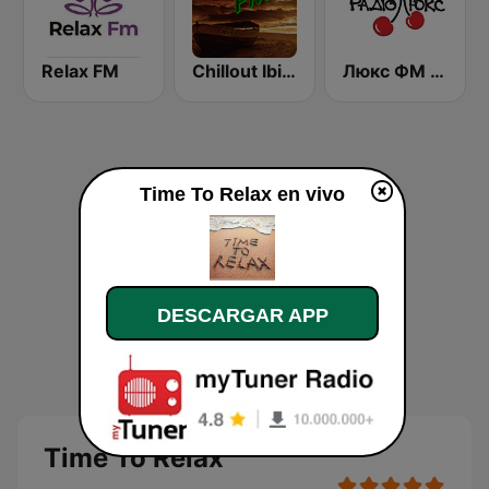
Relax FM
Chillout Ibiza FM
Люкс ФМ Україна - Lux FM Ukraine
Time To Relax en vivo
DESCARGAR APP
Time To Relax