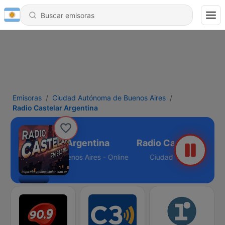
Emisoras
Ciudad Autónoma de Buenos Aires
Radio Castelar Argentina
Radio Castelar Argentina
ad Autónoma de Buenos Aires - Online