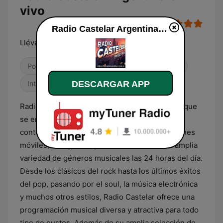
vivo
Radio Castelar Argentina en vivo
Llévala con vos
Pop / Top 40
Contemporánea para adultos
Internacional
DESCARGAR APP
Radio Castelar es una emisora de radio online que
se enfoca en la música como su principal
contenido. A través de su sitio web y aplicaciones
móviles, los oyentes pueden sintonizar una amplia
variedad de géneros musicales las 24 horas del día.
Desde los clásicos del rock hasta los últimos éxitos
del pop, pasando por el soul, la música electrónica
y muchos otros estilos, Radio Castelar ofrece una
programación musical diversa y atractiva para todo
tipo de gustos. Además de su amplia selección de