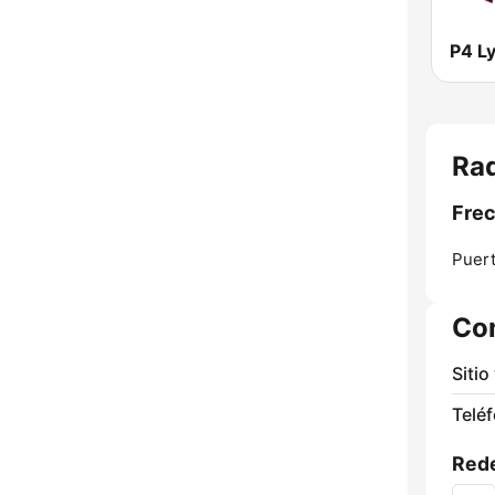
Rad
Frec
Puer
Co
Sitio
Telé
Rede