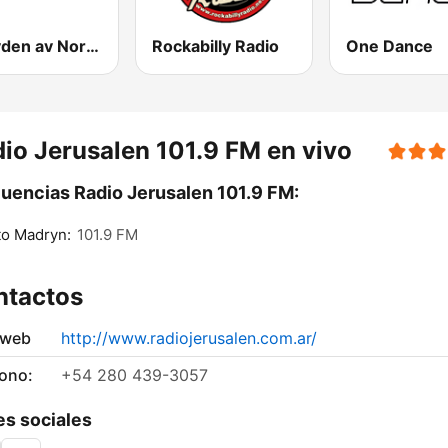
P4 Lyden av Norge
Rockabilly Radio
One Dance
io Jerusalen 101.9 FM en vivo
uencias Radio Jerusalen 101.9 FM:
to Madryn:
101.9 FM
ntactos
 web
http://www.radiojerusalen.com.ar/
fono:
+54 280 439-3057
s sociales