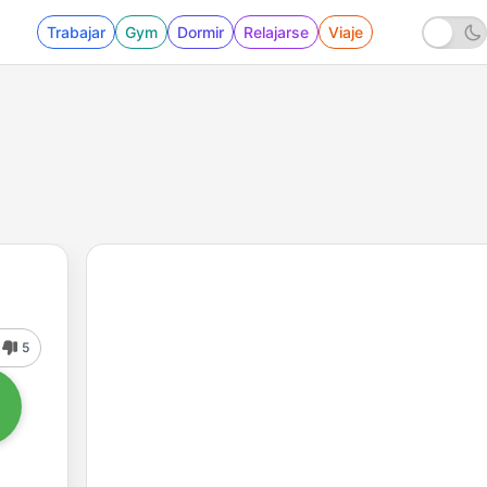
Trabajar
Gym
Dormir
Relajarse
Viaje
5