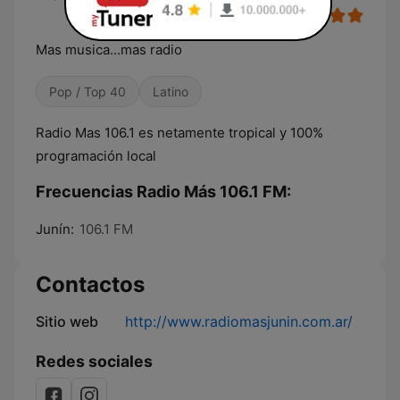
Mas musica...mas radio
Pop / Top 40
Latino
Radio Mas 106.1 es netamente tropical y 100%
programación local
Frecuencias Radio Más 106.1 FM:
Junín:
106.1 FM
Contactos
Sitio web
http://www.radiomasjunin.com.ar/
Redes sociales