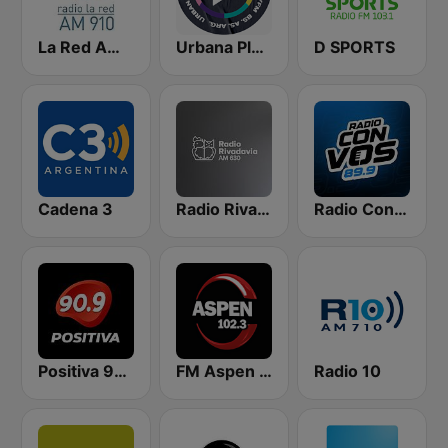
La Red AM 910
Urbana Play 104.3 FM
D SPORTS
Cadena 3
Radio Rivadavia 630 AM
Radio Con Vos 89.9
Positiva 90.9 - Radio Mitre Corrientes
FM Aspen 102.3
Radio 10