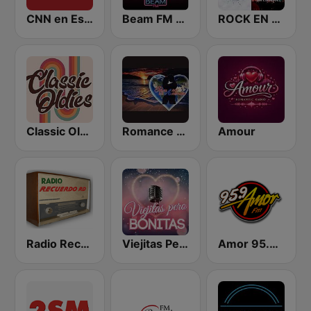
CNN en Español
Beam FM - Adult Hits
ROCK EN ESPAÑOL 80s 90s Neltume Chile
Classic Oldies
Romance en America
Amour
Radio Recuerdos RD
Viejitas Pero Bonitas
Amor 95.9 FM