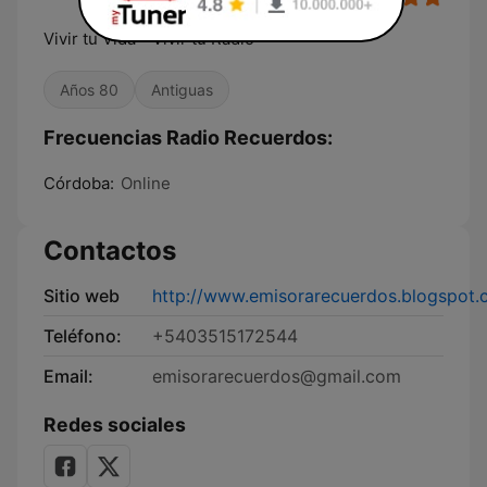
Vivir tu Vida - Vivir tu Radio
Años 80
Antiguas
Frecuencias Radio Recuerdos:
Córdoba:
Online
Contactos
Sitio web
http://www.emisorarecuerdos.blogspot
Teléfono:
+5403515172544
Email:
emisorarecuerdos@gmail.com
Redes sociales