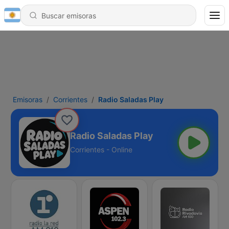
Emisoras
Corrientes
Radio Saladas Play
Radio Saladas Play
Corrientes - Online