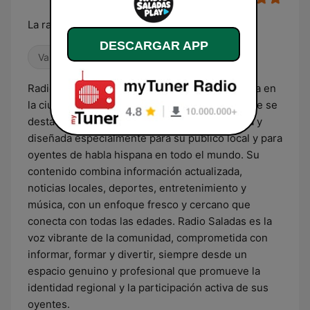
La radio de tu ciudad
DESCARGAR APP
Variado
Noticias
Locales
Radio Saladas es una emisora dinámica ubicada en
la ciudad de Saladas, Corrientes, Argentina, que se
destaca por ofrecer una programación diversa y
diseñada especialmente para su público local y para
oyentes de habla hispana en todo el mundo. Su
contenido combina información actualizada,
noticias locales, deportes, entretenimiento y
música, con un enfoque fresco y cercano que
conecta con todas las edades. Radio Saladas es la
voz vibrante de la comunidad, comprometida con
informar, formar y divertir, siempre desde un
espacio genuino y profesional que promueve la
identidad regional y la participación activa de sus
oyentes.