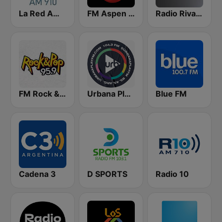
La Red AM 910
FM Aspen 102.3
Radio Rivadavia 630 AM
FM Rock & Pop
Urbana Play 104.3 FM
Blue FM
Cadena 3
D SPORTS
Radio 10