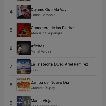
Dejame Que Me Vaya
4
Carlos Carabajal
Chacarera de las Piedras
5
Atahualpa Yupanqui
Afiches
6
Mariel Valdez
La Tristecita (Avec Ariel Ramirez)
7
Jairo
Zamba del Nuevo Dia
8
Cuarteto Zupay
Mama Vieja
9
Los Chalchaleros