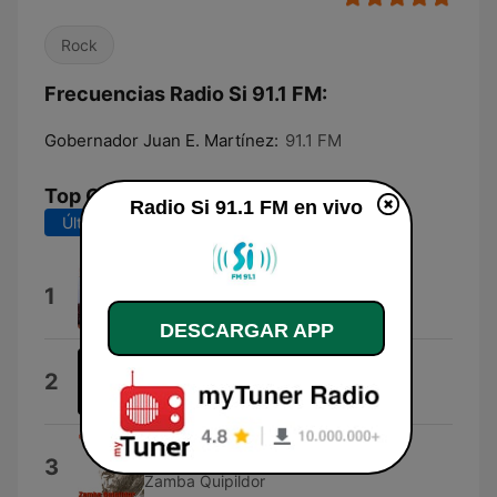
Rock
Frecuencias Radio Si 91.1 FM:
Gobernador Juan E. Martínez:
91.1 FM
Top Canciones
Radio Si 91.1 FM en vivo
Últimos 7 días
Últimos 30 días
Zamba Perdida
1
Argentino Luna & Argentino Luna
DESCARGAR APP
Corazón
2
Amambay Cardozo Ocampo
Zamba carpera
3
Zamba Quipildor