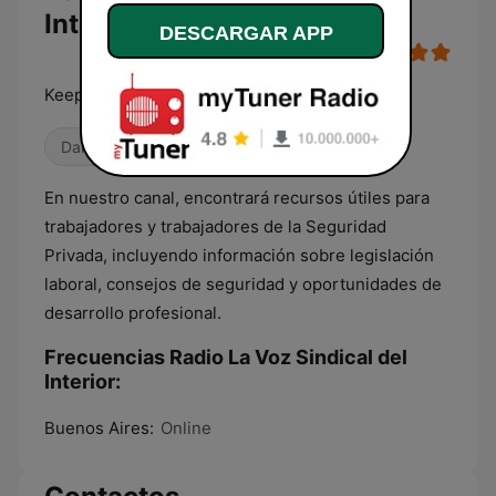
Interior en vivo
DESCARGAR APP
Keep on Dancing
Dance / EDM
Músicas del mundo
En nuestro canal, encontrará recursos útiles para
trabajadores y trabajadores de la Seguridad
Privada, incluyendo información sobre legislación
laboral, consejos de seguridad y oportunidades de
desarrollo profesional.
Frecuencias Radio La Voz Sindical del
Interior:
Buenos Aires:
Online