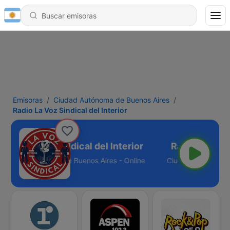
Emisoras
Ciudad Autónoma de Buenos Aires
Radio La Voz Sindical del Interior
adio La Voz Sindical del Interior
Ciudad Autónoma de Buenos Aires - Online