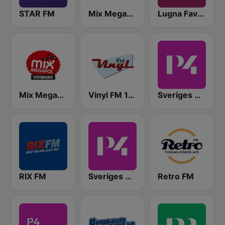
STAR FM
Mix Megapol
Lugna Favoriter
Mix Megapol Göteborg
Vinyl FM 107
Sveriges Radio P4 Malmöhus
RIX FM
Sveriges Radio P4 Stockholm
Retro FM