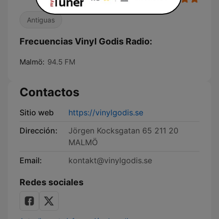
Antiguas
Frecuencias Vinyl Godis Radio:
Malmö:
94.5 FM
Contactos
Sitio web
https://vinylgodis.se
Dirección:
Jörgen Kocksgatan 65 211 20
MALMÖ
Email:
kontakt@vinylgodis.se
Redes sociales