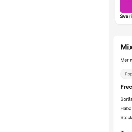
Mi
Mer m
Pop
Frec
Borås
Habo
Stoc