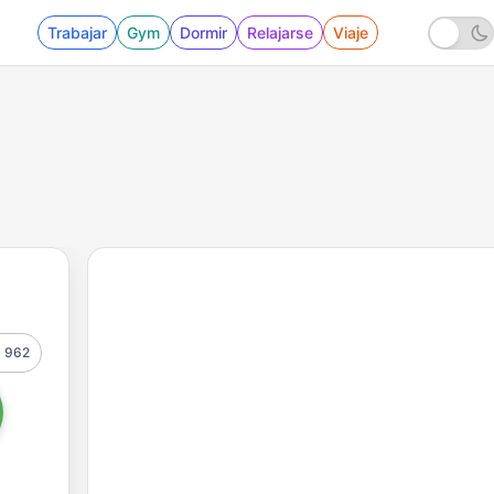
Trabajar
Gym
Dormir
Relajarse
Viaje
962