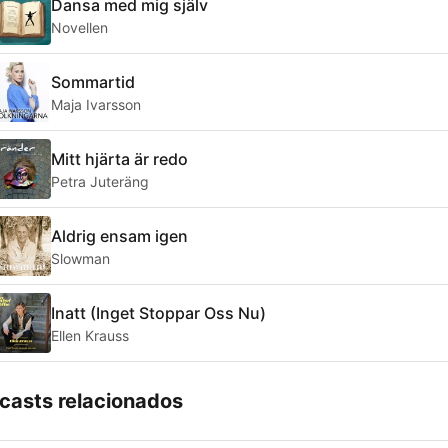
Dansa med mig själv
Novellen
Sommartid
Maja Ivarsson
Mitt hjärta är redo
Petra Juteräng
Aldrig ensam igen
Slowman
Inatt (Inget Stoppar Oss Nu)
Ellen Krauss
casts relacionados