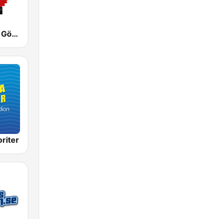
Mix Megapol Göteborg
riter