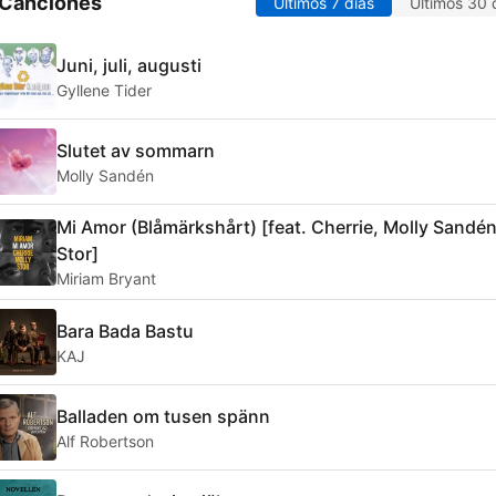
 Canciones
Últimos 7 días
Últimos 30 
Juni, juli, augusti
Gyllene Tider
Slutet av sommarn
Molly Sandén
Mi Amor (Blåmärkshårt) [feat. Cherrie, Molly Sandén
Stor]
Miriam Bryant
Bara Bada Bastu
KAJ
Balladen om tusen spänn
Alf Robertson