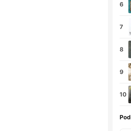
6
7
8
9
10
Pod