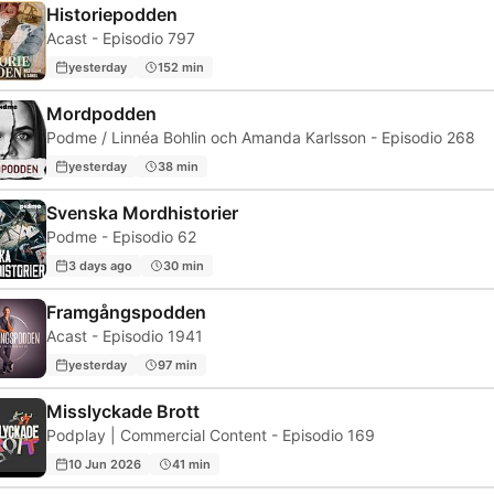
Historiepodden
Acast - Episodio 797
yesterday
152 min
Mordpodden
Podme / Linnéa Bohlin och Amanda Karlsson - Episodio 268
yesterday
38 min
Svenska Mordhistorier
Podme - Episodio 62
3 days ago
30 min
Framgångspodden
Acast - Episodio 1941
yesterday
97 min
Misslyckade Brott
Podplay | Commercial Content - Episodio 169
10 Jun 2026
41 min