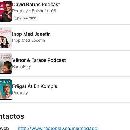
David Batras Podcast
Podplay - Episodio 168
18 Jun 2021
Ihop Med Josefin
Ihop Med Josefin
Viktor & Faraos Podcast
RadioPlay
Frågar Åt En Kompis
Podplay
ntactos
 web
http://www.radioplay.se/mixmegapol