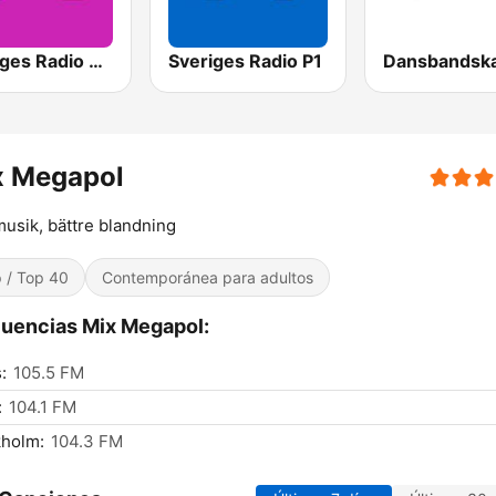
Sveriges Radio P4 Göteborg
Sveriges Radio P1
x Megapol
usik, bättre blandning
 / Top 40
Contemporánea para adultos
uencias Mix Megapol:
:
105.5 FM
:
104.1 FM
kholm:
104.3 FM