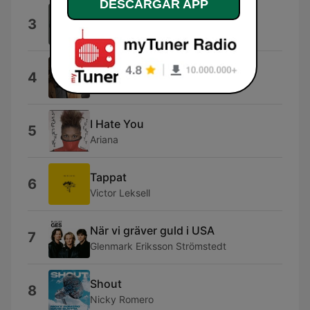
DESCARGAR APP
Midnight Sun
3
Petter Larsson
Balladen om tusen spänn
4
Alf Robertson
I Hate You
5
Ariana
Tappat
6
Victor Leksell
När vi gräver guld i USA
7
Glenmark Eriksson Strömstedt
Shout
8
Nicky Romero