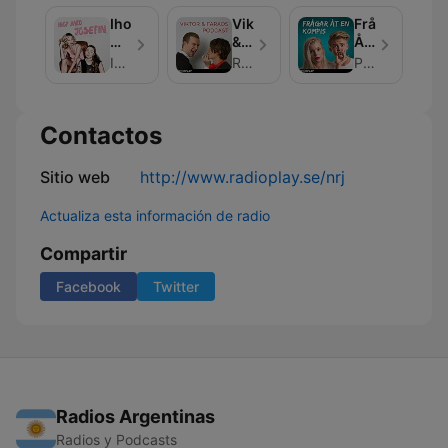
Ihop
Viktor
Frågar
Med
&
Åt
Josefin
Faraos
En
Ihop Med Josefin
RadioPlay
Podplay
Podcast
Kompis
Contactos
Sitio web
http://www.radioplay.se/nrj
Actualiza esta información de radio
Compartir
Facebook
Twitter
Radios Argentinas
Radios y Podcasts