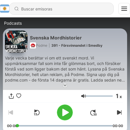
Podcasts
Svenska Mordhistorier
Podme
|
391 - Försvinnandet i Smedby
Varje vecka berättar vi om ett svenskt mord. Vi
uppmärksammar fall som inte får glömmas bort, och försöker
förstå vad som ligger bakom det som hänt. Lyssna på Svenska
Mordhistorier, helt utan reklam, på Podme. Signa upp dig på
podme.com - de första 14 dagarna är gratis. Ladda sedan ner
Podme-appen i Appstore eller Google Play.
1
x
Volumen
00:00
00:00