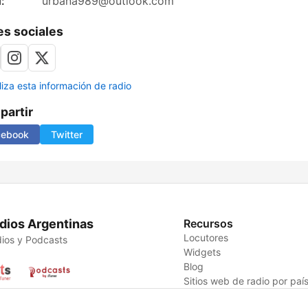
:
urbana989@outlook.com
s sociales
liza esta información de radio
artir
cebook
Twitter
dios Argentinas
Recursos
Locutores
ios y Podcasts
Widgets
Blog
Sitios web de radio por paí