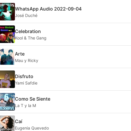
WhatsApp Audio 2022-09-04
José Duché
Celebration
Kool & The Gang
Arte
Mau y Ricky
Disfruto
Yami Safdie
Como Se Siente
La T y la M
Caí
Eugenia Quevedo