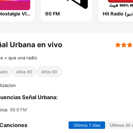
Play Nostalgie Vlaanderen
90 FM
al Urbana en vivo
s + que una radio
iado
Años 80
Años 90
lizacion
uencias Señal Urbana:
ica:
98.9 FM
 Canciones
Últimos 7 días
Últimos 30 