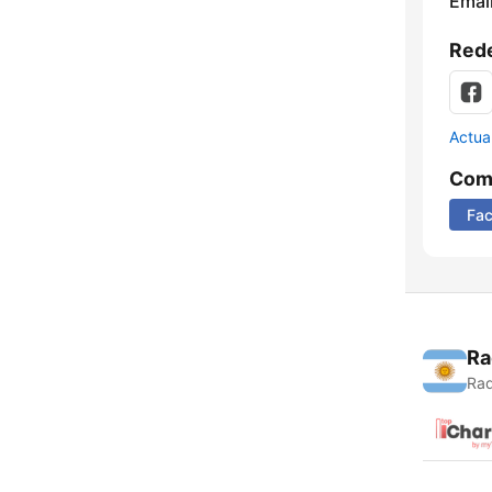
Email
Rede
Actua
Comp
Fa
Ra
Rad