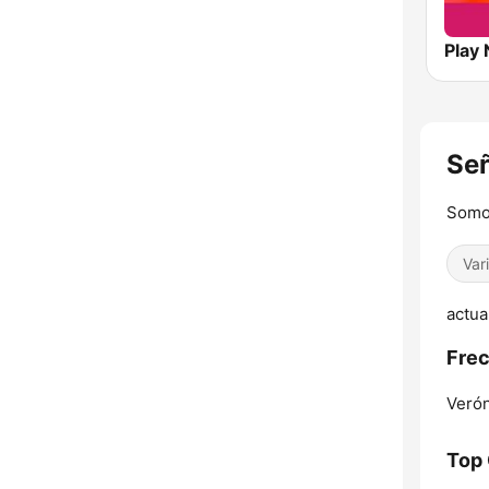
Señ
Somo
Var
actua
Frec
Verón
Top