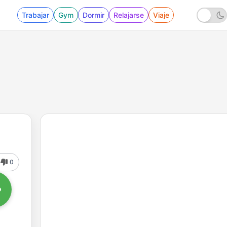
Trabajar
Gym
Dormir
Relajarse
Viaje
0