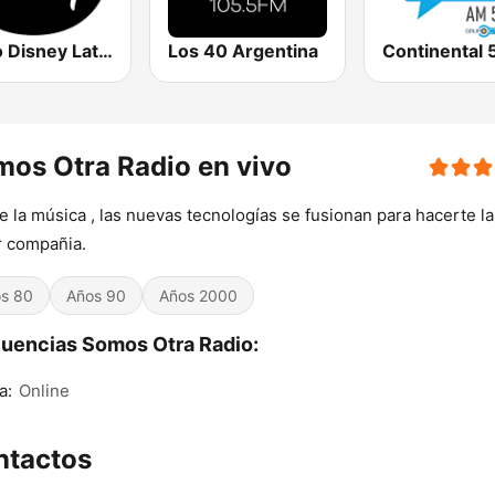
Radio Disney Latinoamérica
Los 40 Argentina
os Otra Radio en vivo
 la música , las nuevas tecnologías se fusionan para hacerte la
 compañia.
s 80
Años 90
Años 2000
uencias Somos Otra Radio:
a:
Online
ntactos