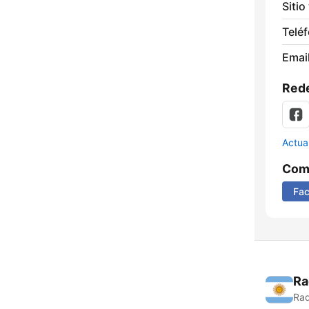
Sitio
Telé
Email
Rede
Actua
Comp
Fa
Ra
Rad