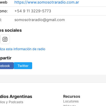
 web
https://www.somosotraradio.com.ar
fono:
+54 9 11 3229-5773
:
somosotraradio@gmail.com
s sociales
liza esta información de radio
artir
cebook
Twitter
dios Argentinas
Recursos
Locutores
ios y Podcasts