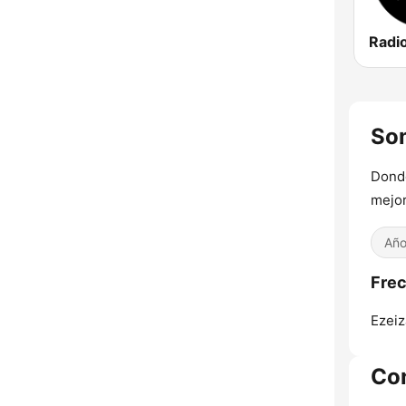
Som
Donde
mejor
Año
Frec
Ezeiz
Co