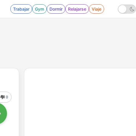
Trabajar
Gym
Dormir
Relajarse
Viaje
0