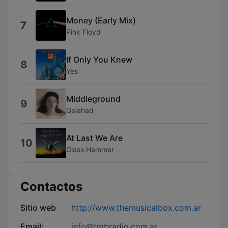
Money (Early Mix)
7
Pink Floyd
If Only You Knew
8
Yes
Middleground
9
Galahad
At Last We Are
10
Glass Hammer
Contactos
Sitio web
http://www.themusicalbox.com.ar
Email:
info@tmbradio.com.ar