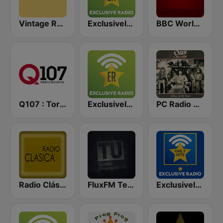
Vintage Radio
Exclusively Pink Floyd
BBC World Service
Q107 : Toronto's Rock Station (CILQ FM)
Exclusively Led Zeppelin
PC Radio Ozzy Osbourne
Radio Clásica
FluxFM Techno Underground
Exclusively Led Zeppelin - HITS