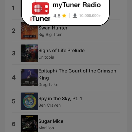
Hygge
1
Tiger Moth Tales
Swan Hunter
2
Big Big Train
Signs of Life Prelude
3
Unitopia
Epitaph/ The Court of the Crimson
4
King
Greg Lake
Spy in the Sky, Pt. 1
5
Ben Craven
Sugar Mice
6
Marillion