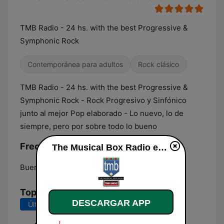
TMB Radio - 24 hs. with the best Progressive &
Symphonic Rock
Contemporánea para adultos
Rock clásico
TMB Radio - 24 hs. with the best Progressive &
Symphonic Rock - Rock Progresivo y Sinfónico
junto al mejor Pop elaborado - Lo nuevo, lo de
siempre, pero por sobre todo lo bueno
Frecuencias The Musical Box Radio:
The Musical Box Radio en vivo
Buenos Aires:
Online
Top Canciones
DESCARGAR APP
Últimos 7 días
Últimos 30 días