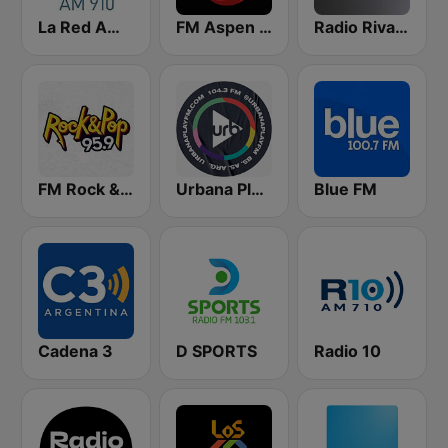
La Red AM 910
FM Aspen 102.3
Radio Rivadavia 630 AM
FM Rock & Pop
Urbana Play 104.3 FM
Blue FM
Cadena 3
D SPORTS
Radio 10