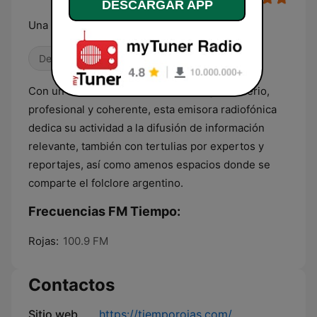
DESCARGAR APP
Una radio en serio
Deportes
Con un tratamiento de la actualidad global serio,
profesional y coherente, esta emisora radiofónica
dedica su actividad a la difusión de información
relevante, también con tertulias por expertos y
reportajes, así como amenos espacios donde se
comparte el folclore argentino.
Frecuencias FM Tiempo:
Rojas:
100.9 FM
Contactos
Sitio web
https://tiemporojas.com/