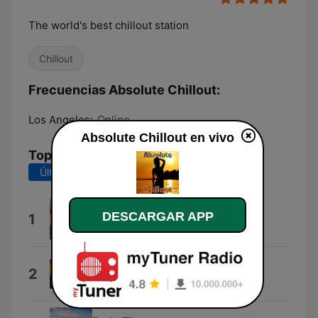
The world's best chillout station
Chillout
Frecuencias Absolute Chillout:
Los Angeles:
Online
Absolute Chillout en vivo
Top Canciones
Últimos 7 días
Últimos 30 días
El Alba
DESCARGAR APP
1
Camiel
Sunday Morning Coffee
2
Stepo Del Sol