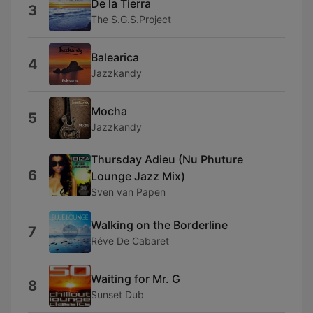
De la Tierra
3
The S.G.S.Project
Balearica
4
Jazzkandy
Mocha
5
Jazzkandy
Thursday Adieu (Nu Phuture
6
Lounge Jazz Mix)
Sven van Papen
Walking on the Borderline
7
Réve De Cabaret
Waiting for Mr. G
8
Sunset Dub