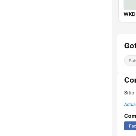
Got
Paí
Co
Sitio
Actua
Comp
Fa