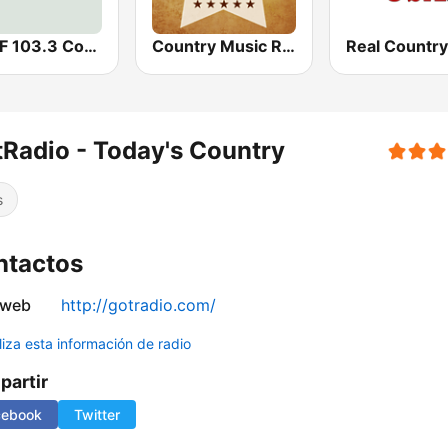
WKDF 103.3 Country
Country Music Radio - Country Mix
Real Countr
Radio - Today's Country
s
ntactos
 web
http://gotradio.com/
liza esta información de radio
artir
cebook
Twitter