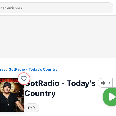
ras
GotRadio - Today's Country
GotRadio - Today's
10
Country
País