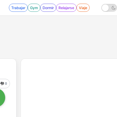
Trabajar
Gym
Dormir
Relajarse
Viaje
0