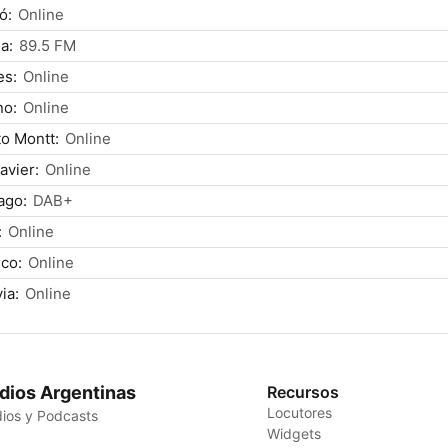
ó:
Online
a:
89.5 FM
es:
Online
no:
Online
o Montt:
Online
avier:
Online
ago:
DAB+
:
Online
co:
Online
ia:
Online
dios Argentinas
Recursos
Locutores
ios y Podcasts
Widgets