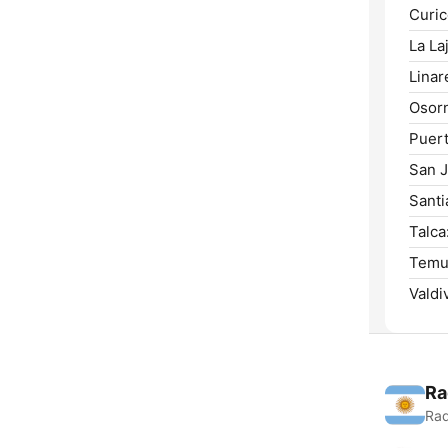
Curic
La Laj
Linar
Osor
Puert
San J
Santi
Talca
Temu
Valdiv
Ra
Rad