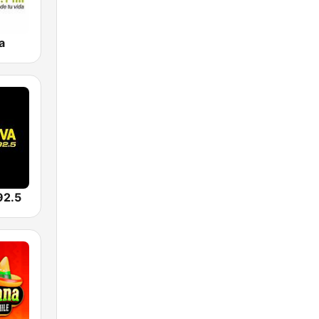
a
92.5