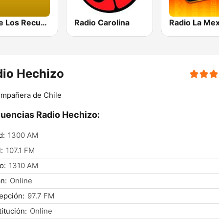
FM de Los Recuerdos
Radio Carolina
dio Hechizo
ompañera de Chile
uencias Radio Hechizo:
d:
1300 AM
:
107.1 FM
o:
1310 AM
án:
Online
epción:
97.7 FM
itución:
Online