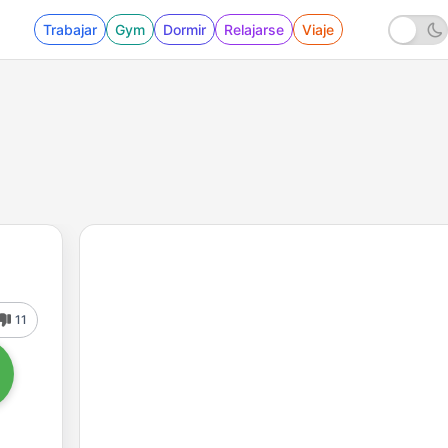
Trabajar
Gym
Dormir
Relajarse
Viaje
11