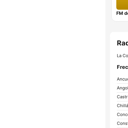
Ra
La C
Frec
Ancu
Angol
Castr
Chill
Conc
Const