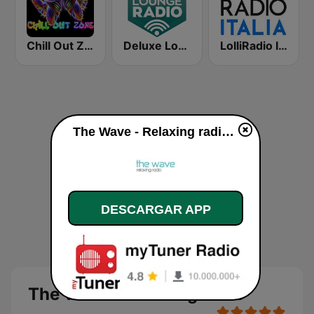
Chill Out Zone
Deluxe Lounge Radio
LolliRadio Italia
The Wave - Relaxing radio en vivo
DESCARGAR APP
The Wave - Relaxing radio