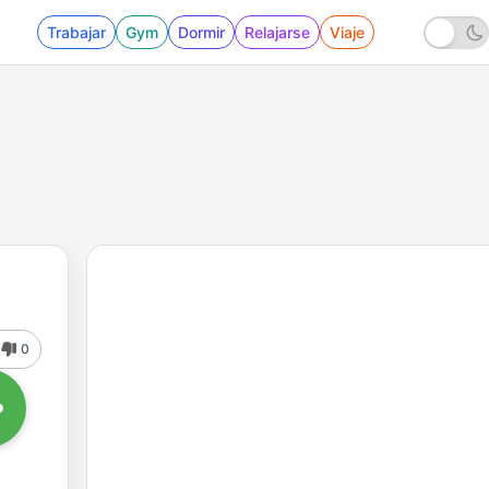
Trabajar
Gym
Dormir
Relajarse
Viaje
0