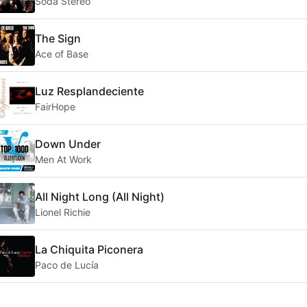
Soda Stereo
The Sign
Ace of Base
Luz Resplandeciente
FairHope
Down Under
Men At Work
All Night Long (All Night)
Lionel Richie
La Chiquita Piconera
Paco de Lucía