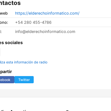
ntactos
 web
https://elderechoinformatico.com/
fono:
+54 280 455-4786
:
info@elderechoinformatico.com
s sociales
liza esta información de radio
artir
cebook
Twitter