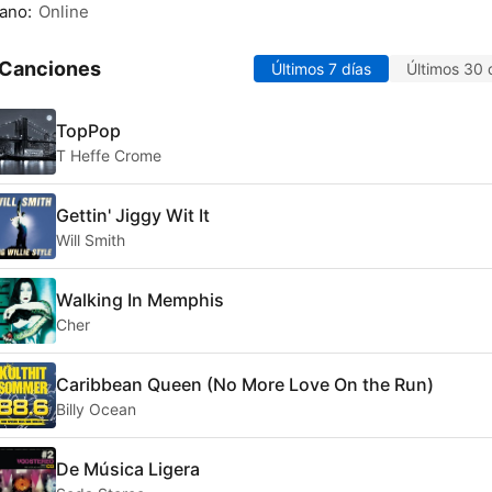
ano:
Online
 Canciones
Últimos 7 días
Últimos 30 
TopPop
T Heffe Crome
Gettin' Jiggy Wit It
Will Smith
Walking In Memphis
Cher
Caribbean Queen (No More Love On the Run)
Billy Ocean
De Música Ligera