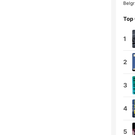
Belgr
Top
1
2
3
4
5