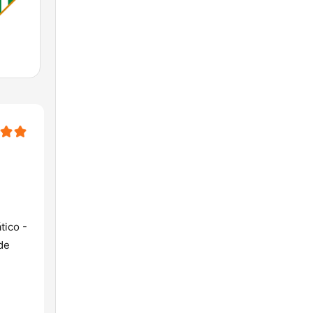
tico -
de