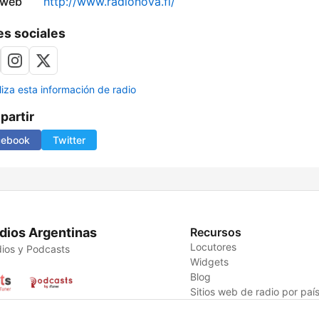
 web
http://www.radionova.fi/
s sociales
liza esta información de radio
artir
cebook
Twitter
dios Argentinas
Recursos
Locutores
ios y Podcasts
Widgets
Blog
Sitios web de radio por paí