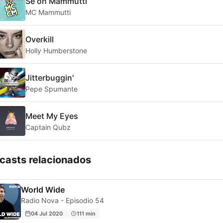
Se on Mammutti
MC Mammutti
Overkill
Holly Humberstone
Jitterbuggin'
Pepe Spumante
Meet My Eyes
Captain Qubz
casts relacionados
World Wide
Radio Nova - Episodio 54
04 Jul 2020
111 min