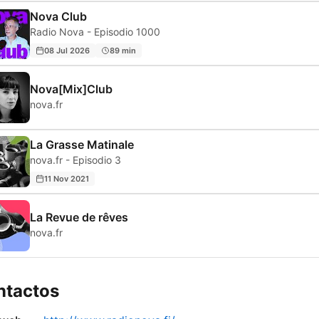
Nova Club
Radio Nova - Episodio 1000
08 Jul 2026
89 min
Nova[Mix]Club
nova.fr
La Grasse Matinale
nova.fr - Episodio 3
11 Nov 2021
La Revue de rêves
nova.fr
ntactos