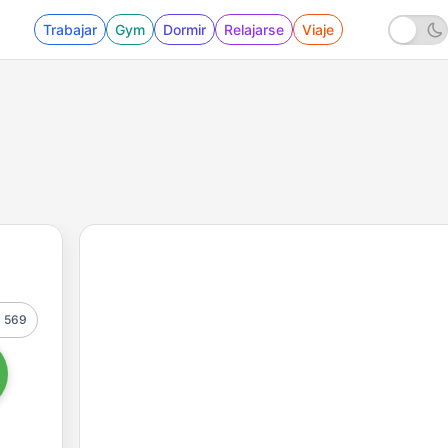
Trabajar
Gym
Dormir
Relajarse
Viaje
569