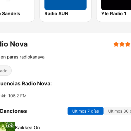
o Sandels
Radio SUN
Yle Radio 1
dio Nova
en paras radiokanava
iado
uencias Radio Nova:
nki:
106.2 FM
 Canciones
Últimos 7 días
Últimos 30 
Kaikkea On