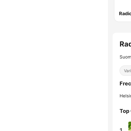
Radi
Ra
Suom
Var
Frec
Helsi
Top
1