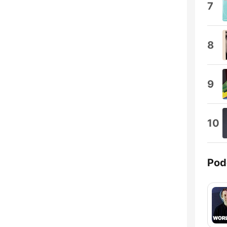
7
8
9
10
Pod