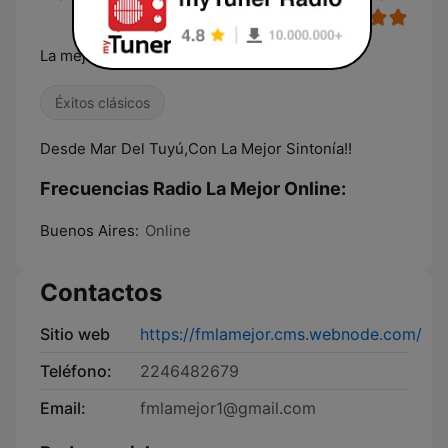
La mejor sintonia
Éxitos clásicos
Desde Mar Del Tuyú,Con La Mejor Sintonía!!
Frecuencias Radio La Mejor Online:
Buenos Aires:
Online
Contactos
Sitio web
https://fmlamejor.cms.webnode.com/
Teléfono:
2246482679
Email:
fmlamejor1@gmail.com