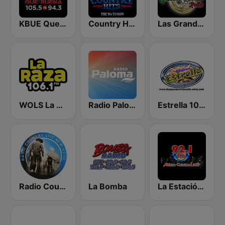
KBUE Que Buena 105.5 / 94.3 FM (US Only)
Country Hits
Las Grandes Bandas Radio
WOLS La Raza 106.1 FM
Radio Paloma
Estrella 100 Cumbia Sonidera
Radio Country Live
La Bomba
La Estación 92.1 FM