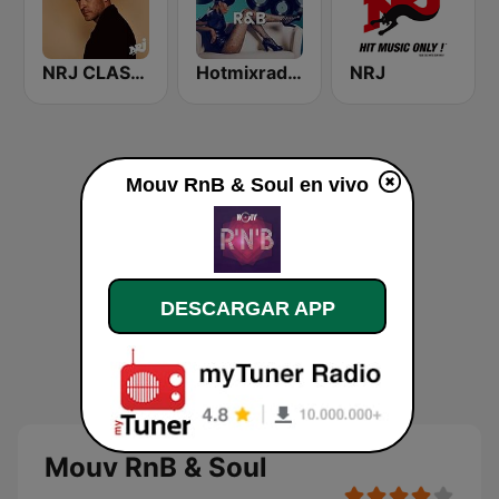
NRJ CLASSIC RNB
Hotmixradio R&B
NRJ
Mouv RnB & Soul en vivo
DESCARGAR APP
Mouv RnB & Soul