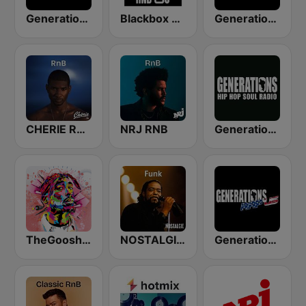
Generations R&B
Blackbox RnB US
Generations R&B Gold
CHERIE RNB
NRJ RNB
Generations FM
TheGoosh Radio - R&B
NOSTALGIE FUNK
Generations Rap US