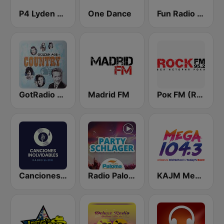
P4 Lyden av Norge
One Dance
Fun Radio FRANCE
GotRadio - Classic Country
Madrid FM
Рок FM (Rock FM 95.2)
Canciones Inolvidables
Radio Paloma Partyschlager
KAJM Mega 104.3 FM