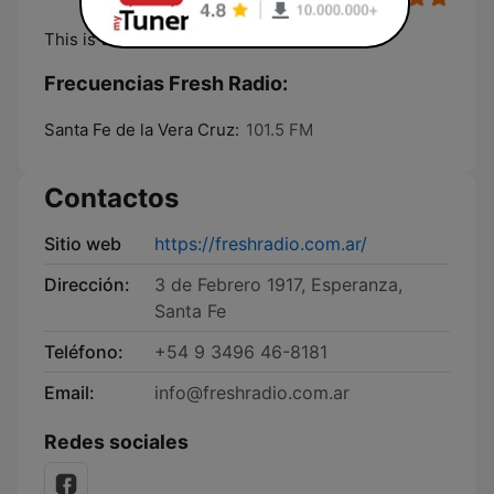
This is the sound
Frecuencias Fresh Radio:
Santa Fe de la Vera Cruz:
101.5 FM
Contactos
Sitio web
https://freshradio.com.ar/
Dirección:
3 de Febrero 1917, Esperanza,
Santa Fe
Teléfono:
+54 9 3496 46-8181
Email:
info@freshradio.com.ar
Redes sociales