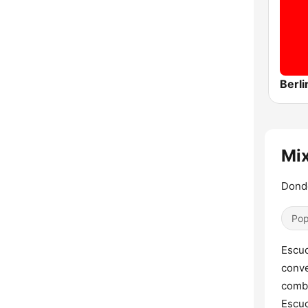
Berli
Mix
Donde
Pop
Escuc
conve
combi
Escuc