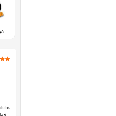
yá
lular.
do e