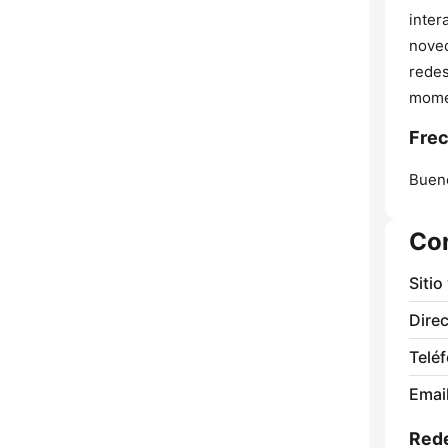
inter
noved
redes
mome
Frec
Bueno
Co
Sitio
Direc
Telé
Email
Rede