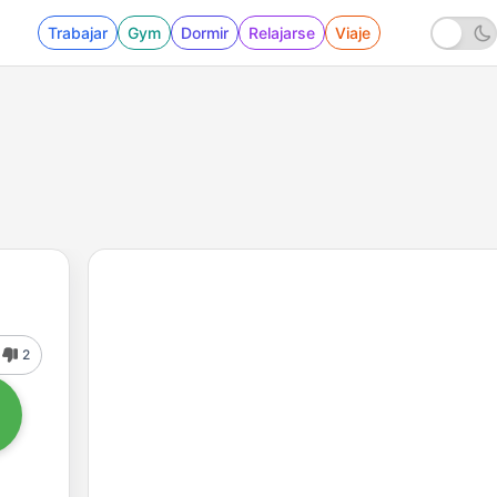
Trabajar
Gym
Dormir
Relajarse
Viaje
2