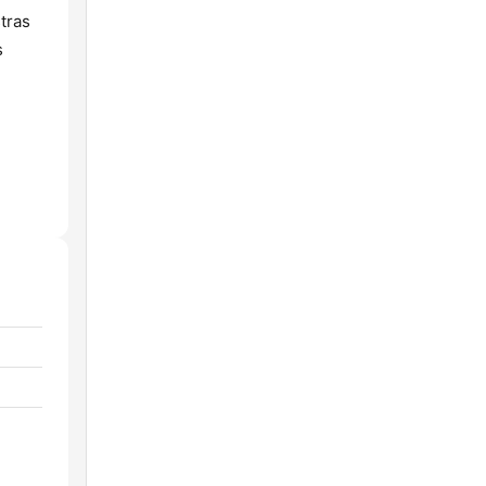
tras
s