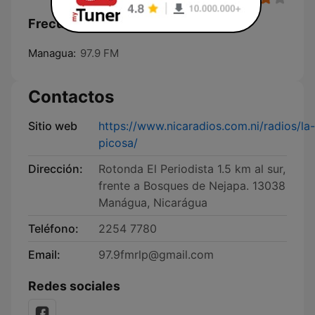
Frecuencias La Picosa 97.9 FM:
Managua:
97.9 FM
Contactos
Sitio web
https://www.nicaradios.com.ni/radios/la-
picosa/
Dirección:
Rotonda El Periodista 1.5 km al sur,
frente a Bosques de Nejapa. 13038
Manágua, Nicarágua
Teléfono:
2254 7780
Email:
97.9fmrlp@gmail.com
Redes sociales