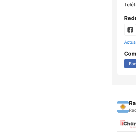
Telé
Rede
Actua
Comp
Fa
Ra
Rad