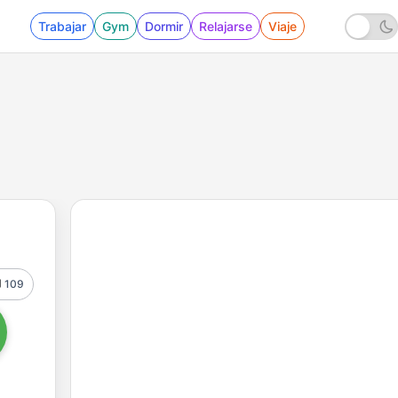
Trabajar
Gym
Dormir
Relajarse
Viaje
109