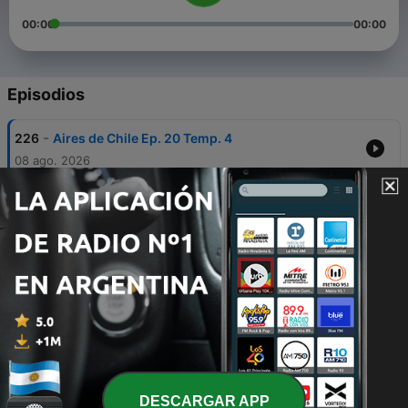
00:00
00:00
Episodios
-
226
Aires de Chile Ep. 20 Temp. 4
08 ago. 2026
-
225
Aires de Chile Ep. 19 Temp 4
01 ago. 2026
-
224
Aires de Chile Ep. 18 Temp. 4
24 jul. 2026
-
223
Aires de Chile Ep. 17 Temp 4
18 jul. 2026
-
222
Aires de Chile Ep. 16 Tem 4
11 jul. 2026
DESCARGAR APP