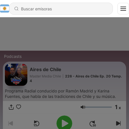
Podcasts
Aires de Chile
Master Media Chile
|
226 - Aires de Chile Ep. 20 Temp.
4
Programa Radial conducido por Ramón Madrid y Karina
Fuentes, que habla de las tradiciones de Chile y su música.
1
x
Volumen