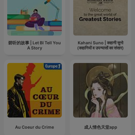
碧听的故事 | Let BI Tell You
Kahani Suno | कहानी सुनो
A Story
(कहानियों व उपन्यासों का संसार)
Au Coeur du Crime
成人情色天堂app