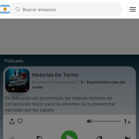
Podcasts
Historias De Terror
Encuentros Paranormales
|
8 - Experimento ruso del
sueño
En Este podcast encontrarás las mejores historias de
conspiración terror para los amantes de lo paranormal
narradas por leo zapata
1
x
Volumen