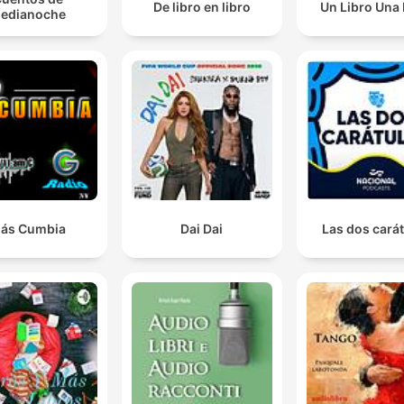
De libro en libro
Un Libro Una
edianoche
ás Cumbia
Dai Dai
Las dos cará