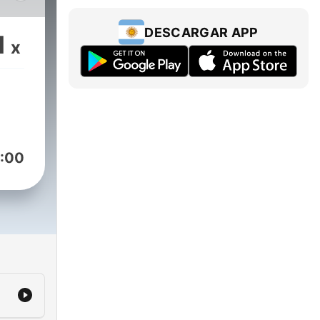
lves
ooks,
DESCARGAR APP
1
x
al
eek,
k
g
:00
ve
ary
an
al
hose