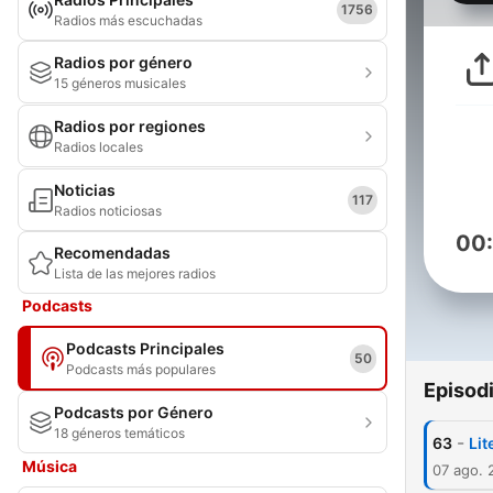
1756
Radios más escuchadas
Radios por género
15 géneros musicales
Radios por regiones
Radios locales
Noticias
117
Radios noticiosas
00
Recomendadas
Lista de las mejores radios
Podcasts
Podcasts Principales
50
Podcasts más populares
Episod
Podcasts por Género
18 géneros temáticos
-
63
Lit
Música
07 ago. 