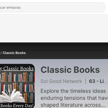
Classic Books
Classic Books
Sol Good Network
|
63 - Literary Sense - E Nesbit
Explore the timeless ideas
enduring tensions that hav
shaped literature across