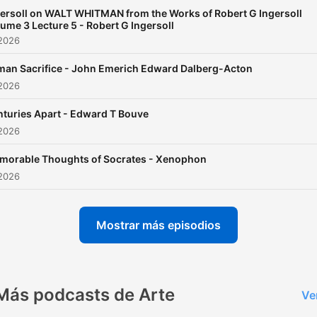
seeking insight, curiosity, o
ersoll on WALT WHITMAN from the Works of Robert G Ingersoll
thought-provoking escape.
ume 3 Lecture 5 - Robert G Ingersoll
With new books added
 2026
weekly, there's always
an Sacrifice - John Emerich Edward Dalberg-Acton
something new to explore.
 2026
Check out more shows at
turies Apart - Edward T Bouve
solgoodmedia.com.
 2026
morable Thoughts of Socrates - Xenophon
 2026
Mostrar más episodios
Más podcasts de Arte
Ve