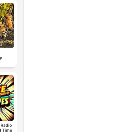
p
 Radio
ld Time