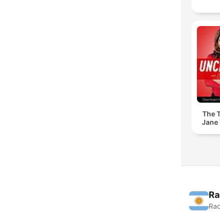
The T
Jane 
Ra
Rad