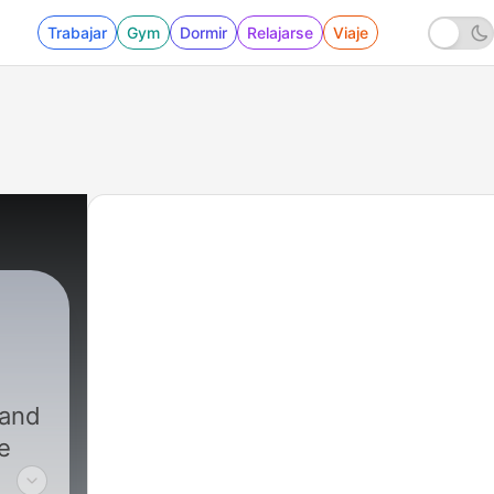
Trabajar
Gym
Dormir
Relajarse
Viaje
 and
e