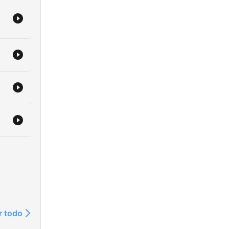
r a
r todo