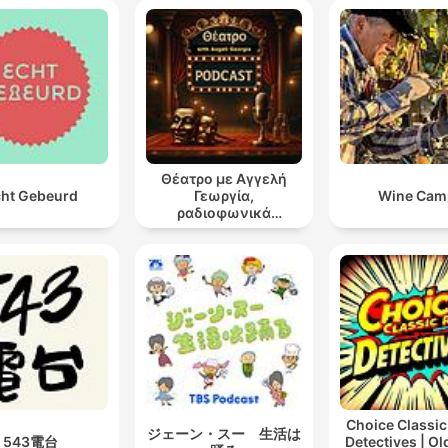
Θέατρο με Αγγελή
ht Gebeurd
Γεωργία,
Wine Cam
ραδιοφωνικά
θεατρικά έργα
Choice Classic
ジェーン・スー 生活は
543電台
Detectives | O