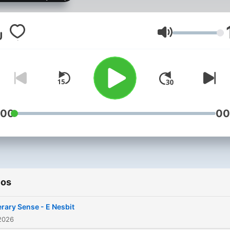
centuries. This podcast de
into the realm of classic b
where themes like human
Volumen
nature, morality, and societ
norms are examined with
depth and nuance. Each w
a new full-length audioboo
takes center stage, offerin
:00
00
listeners a fresh perspecti
from a different era or liter
style. Discover a rotating
selection of works that sp
ios
diverse voices and historic
contexts, providing an
erary Sense - E Nesbit
enriching experience for t
2026