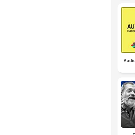
Audio
C