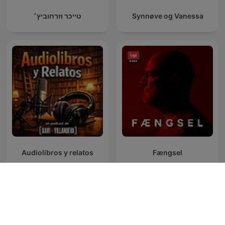
טייכר וזרחוביץ׳
Synnøve og Vanessa
Audiolibros y relatos
Fængsel