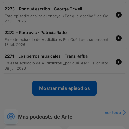
-
2273
Por qué escribo - George Orwell
Este episodio analiza el ensayo '¿Por qué escribo?' de George Orwell, explorando su contexto editorial desde 1946 y sus memorias sobre la formación de su vocación literaria. A través de un recorrido por los cuatro motivos que impulsan la escritura, se examina la intersección entre el compromiso político del autor y su búsqueda de la excelencia estética. El análisis profundiza en cómo Orwell intenta transformar la escritura política en un arte, abordando la inevitabilidad del sesgo ideológico y la importancia de la claridad en la prosa. El episodio concluye con detalles sobre la edición del texto y los créditos de producción.
22 jul. 2026
-
2272
Rara avis - Patricia Ratto
En este episodio de Audiolibros Por Qué Leer, se presenta la lectura del cuento Rara Abis, de la autora Patricia Rato, perteneciente a la antología Faunas. La narrativa explora el encuentro fortuito de un hombre con un ser herido que cae del cielo, desencadenando una transformación en su vida y una conexión profunda con lo inesperado. La locución acompaña la lectura con reflexiones sobre la técnica narrativa de Rato y comparte detalles sobre la inspiración real detrás de la obra, basada en una anécdot de la autora. El episodio ofrece una experiencia inmersiva que transita entre lo cotidiano y lo fantástico.
15 jul. 2026
-
2271
Los perros musicales - Franz Kafka
En este episodio de Audiolibros ¿por qué leer?, la locutora Ceci Bona presenta una lectura de Los perros musicales, un fragmento de la obra inconclusa Investigaciones de un perro de Franz Kafka. El relato, recuperado de la revista argentina Disco de 1945, ofrece una perspectiva narrativa única desde el punto de vista de un perro cachorro que presencia una asombrosa y perturbadora exhibición musical realizada por un grupo de siete canes. La narradora comparte además el proceso de hallazgo del texto a través del Archivo Histórico de Revistas Argentinas, destacando la riqueza de este material inédito y la experiencia sensorial de la lectura. El episodio concluye con una breve reflexión sobre la interpretación del texto y los detalles de producción del podcast.
08 jul. 2026
Mostrar más episodios
Ver todo
Más podcasts de Arte