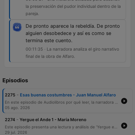
la preservación del pudor individual dentro de la
pareja.
De pronto aparece la rebeldía. De pronto
alguien desobedece y así es como se
termina este cuento.
00:11:35 · La narradora analiza el giro narrativo
final de la obra de Alfaro.
Episodios
-
2275
Esas buenas costumbres - Juan Manuel Alfaro
En este episodio de Audiolibros por qué leer, la narradora Ceci Bona presenta el cuento Esas buenas costumbres del autor entrerriano Juan Manuel Alfaro, perteneciente a su obra La dama con el unicornio. A través de una lectura pausada, se explora la vida de un matrimonio regido por las normas sociales y la importancia de mantener las tradiciones y los deberes hacia los antepasados. La narración profundiza en la tensión entre la estructura moral de un hombre dedicado a las buenas costumbres y la sutil rebeldía de su esposa, Estela. El episodio ofrece una reflexión sobre la memoria, el orden social y la intimidad frente a lo público, destacando la labor de la editorial Oshenden en la difusión de autores de la provincia de Entre Ríos.
05 ago. 2026
-
2274
Yergue el Ande 1 - María Moreno
Este episodio presenta una lectura y análisis de 'Yergue el Ande' de María Moreno, obra que relata un viaje mochilero por los Andes junto a su pareja. A través de memorias autobiográficas, se exploran las tensiones de pareja, la convivencia en campamentos y encuentros significativos en Chile. La narración profundiza en las vivencias de viaje, desde la hospitalidad en parroquias hasta incidentes cotidianos que sirven como metáforas de la relación. El episodio concluye con una reflexión sobre la fascinación por los intelectuales viajeros y una invitación a la comunidad para apoyar el proyecto.
29 jul. 2026