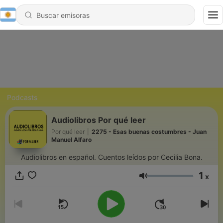
Podcasts
Audiolibros Por qué leer
Por qué leer
|
2275 - Esas buenas costumbres - Juan
Manuel Alfaro
Audiolibros en español. Cuentos leídos por Cecilia Bona.
1
x
Volumen